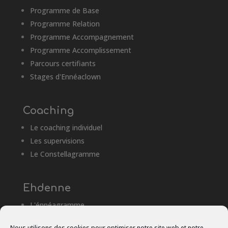
Programme de Base
Programme Relation
Programme Accompagnement
Programme Accomplissement
Parcours certifiants
Stages d'Ennéaclown
Coaching
Le coaching individuel
Les supervisions
Le Constellagramme
Ehdenne
L'énnéagramme
Qui suis-je
Nous utilisons des cookies pour optimiser notre site web et notre