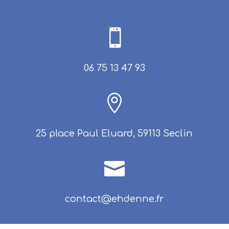

06 75 13 47 93

25 place Paul Eluard, 59113 Seclin

contact@ehdenne.fr